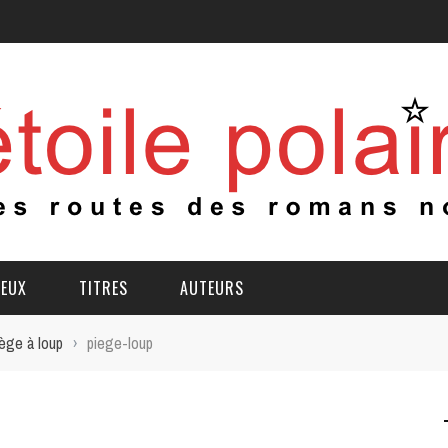
IEUX
TITRES
AUTEURS
ège à loup
›
piege-loup