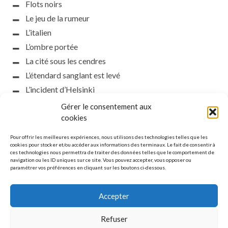
Flots noirs
Le jeu de la rumeur
L’italien
L’ombre portée
La cité sous les cendres
L’étendard sanglant est levé
L’incident d’Helsinki
la petite fasciste
Gérer le consentement aux
Toutes les nuances de la nuit
cookies
Loch noir
Pour offrir les meilleures expériences, nous utilisons des technologies telles que les
Que s’obscurcissent le soleil et la lumière
cookies pour stocker et/ou accéder aux informations des terminaux. Le fait de consentir à
ces technologies nous permettra de traiter des données telles que le comportement de
Le silence
navigation ou les ID uniques sur ce site. Vous pouvez accepter, vous opposer ou
paramétrer vos préférences en cliquant sur les boutons ci-dessous.
La meute
Accepter
Refuser