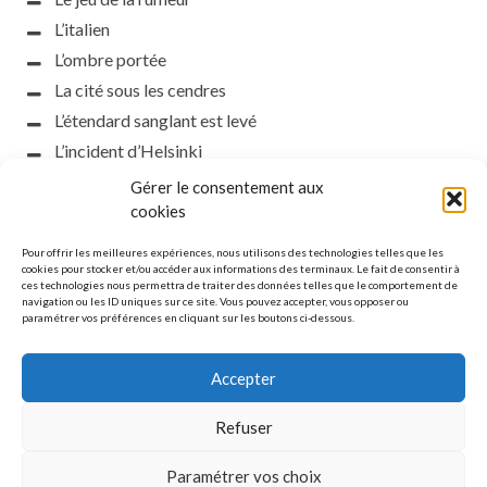
L’italien
L’ombre portée
La cité sous les cendres
L’étendard sanglant est levé
L’incident d’Helsinki
la petite fasciste
Gérer le consentement aux
cookies
Toutes les nuances de la nuit
Loch noir
Pour offrir les meilleures expériences, nous utilisons des technologies telles que les
cookies pour stocker et/ou accéder aux informations des terminaux. Le fait de consentir à
Que s’obscurcissent le soleil et la lumière
ces technologies nous permettra de traiter des données telles que le comportement de
Le silence
navigation ou les ID uniques sur ce site. Vous pouvez accepter, vous opposer ou
paramétrer vos préférences en cliquant sur les boutons ci-dessous.
La meute
Accepter
Refuser
MENTIONS LÉGALES
Paramétrer vos choix