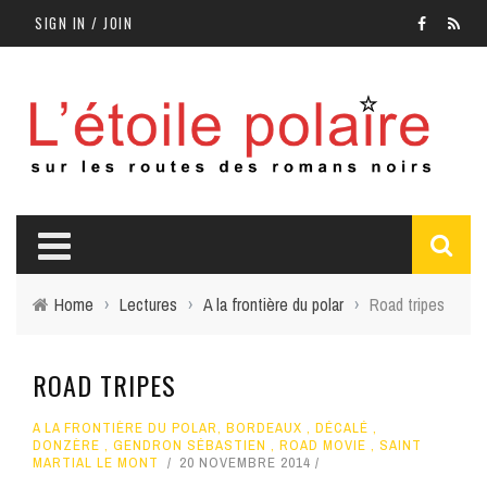
SIGN IN / JOIN
Home
›
Lectures
›
A la frontière du polar
›
Road tripes
ROAD TRIPES
A LA FRONTIÈRE DU POLAR
,
BORDEAUX
,
DÉCALÉ
,
DONZÈRE
,
GENDRON SÉBASTIEN
,
ROAD MOVIE
,
SAINT
MARTIAL LE MONT
20 NOVEMBRE 2014