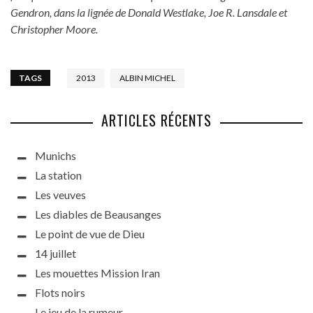
Gendron, dans la lignée de Donald Westlake, Joe R. Lansdale et
Christopher Moore.
TAGS
2013
ALBIN MICHEL
ARTICLES RÉCENTS
Munichs
La station
Les veuves
Les diables de Beausanges
Le point de vue de Dieu
14 juillet
Les mouettes Mission Iran
Flots noirs
Le jeu de la rumeur