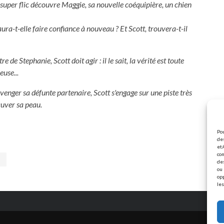
-super flic découvre Maggie, sa nouvelle coéquipière, un chien
ura-t-elle faire confiance à nouveau ? Et Scott, trouvera-t-il
e de Stephanie, Scott doit agir : il le sait, la vérité est toute
euse...
enger sa défunte partenaire, Scott s'engage sur une piste très
sauver sa peau.
Pou
des
et/
con
de
ou 
op
les