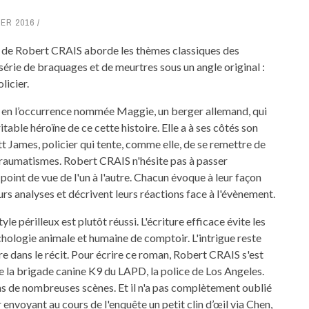
IER 2016
er de Robert CRAIS aborde les thèmes classiques des
série de braquages et de meurtres sous un angle original :
licier.
e en l’occurrence nommée Maggie, un berger allemand, qui
ritable héroïne de ce cette histoire. Elle a à ses côtés son
tt James, policier qui tente, comme elle, de se remettre de
traumatismes. Robert CRAIS n'hésite pas à passer
point de vue de l'un à l'autre. Chacun évoque à leur façon
eurs analyses et décrivent leurs réactions face à l'évènement.
yle périlleux est plutôt réussi. L'écriture efficace évite les
hologie animale et humaine de comptoir. L'intrigue reste
ire dans le récit. Pour écrire ce roman, Robert CRAIS s'est
 de la brigade canine K9 du LAPD, la police de Los Angeles.
ans de nombreuses scènes. Et il n'a pas complètement oublié
ur envoyant au cours de l'enquête un petit clin d’œil via Chen,