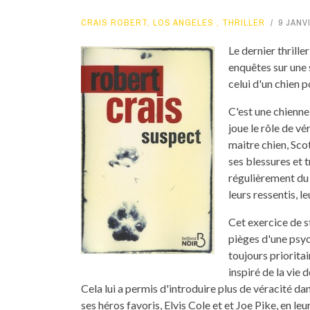
CRAIS ROBERT
,
LOS ANGELES
,
THRILLER
9 JANV
Le dernier thrill
enquêtes sur une 
celui d'un chien po
C'est une chienn
joue le rôle de vé
maitre chien, Sco
ses blessures et 
régulièrement du 
leurs ressentis, l
Cet exercice de st
pièges d'une psyc
toujours priorita
inspiré de la vie
Cela lui a permis d'introduire plus de véracité d
ses héros favoris, Elvis Cole et et Joe Pike, en le