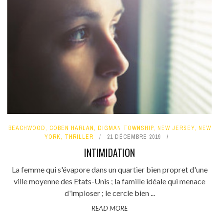
BEACHWOOD
,
COBEN HARLAN
,
DIGMAN TOWNSHIP
,
NEW JERSEY
,
NEW
YORK
,
THRILLER
21 DÉCEMBRE 2019
INTIMIDATION
La femme qui s'évapore dans un quartier bien propret d'une
ville moyenne des Etats-Unis ; la famille idéale qui menace
d'imploser ; le cercle bien ...
READ MORE