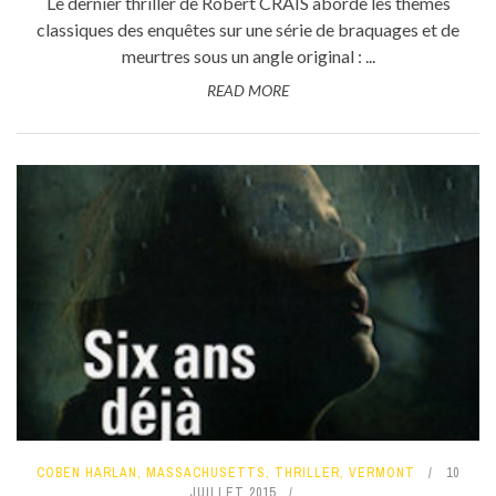
Le dernier thriller de Robert CRAIS aborde les thèmes
classiques des enquêtes sur une série de braquages et de
meurtres sous un angle original : ...
READ MORE
COBEN HARLAN
,
MASSACHUSETTS
,
THRILLER
,
VERMONT
10
JUILLET 2015