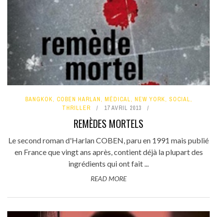
BANGKOK
,
COBEN HARLAN
,
MÉDICAL
,
NEW YORK
,
SOCIAL
,
THRILLER
17 AVRIL 2013
REMÈDES MORTELS
Le second roman d'Harlan COBEN, paru en 1991 mais publié
en France que vingt ans après, contient déjà la plupart des
ingrédients qui ont fait ...
READ MORE