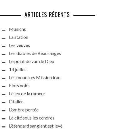
ARTICLES RÉCENTS
Munichs
La station
Les veuves
Les diables de Beausanges
Le point de vue de Dieu
14 juillet
Les mouettes Mission Iran
Flots noirs
Le jeu de la rumeur
L’italien
L’ombre portée
La cité sous les cendres
L’étendard sanglant est levé