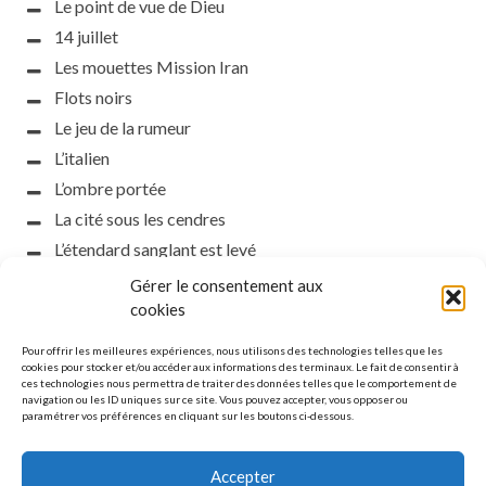
Le point de vue de Dieu
14 juillet
Les mouettes Mission Iran
Flots noirs
Le jeu de la rumeur
L’italien
L’ombre portée
La cité sous les cendres
L’étendard sanglant est levé
L’incident d’Helsinki
Gérer le consentement aux
la petite fasciste
cookies
Toutes les nuances de la nuit
Pour offrir les meilleures expériences, nous utilisons des technologies telles que les
Loch noir
cookies pour stocker et/ou accéder aux informations des terminaux. Le fait de consentir à
ces technologies nous permettra de traiter des données telles que le comportement de
Que s’obscurcissent le soleil et la lumière
navigation ou les ID uniques sur ce site. Vous pouvez accepter, vous opposer ou
paramétrer vos préférences en cliquant sur les boutons ci-dessous.
Le silence
Accepter