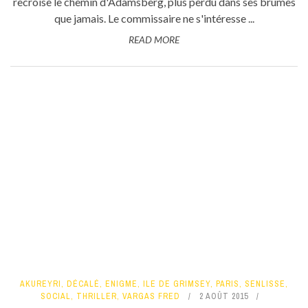
recroise le chemin d'Adamsberg, plus perdu dans ses brumes
que jamais. Le commissaire ne s'intéresse ...
READ MORE
AKUREYRI
,
DÉCALÉ
,
ENIGME
,
ILE DE GRIMSEY
,
PARIS
,
SENLISSE
,
SOCIAL
,
THRILLER
,
VARGAS FRED
2 AOÛT 2015