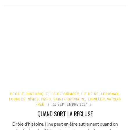
DÉCALÉ
,
HISTORIQUE
,
ILE DE GRIMSEY
,
ILE DE RÉ
,
LÉDIGNAN
,
LOURDES
,
NÎMES
,
PARIS
,
SAINT-PORCHAIRE
,
THRILLER
,
VARGAS
FRED
16 SEPTEMBRE 2017
QUAND SORT LA RECLUSE
Drôle d'histoire. Il ne peut en être autrement quand on