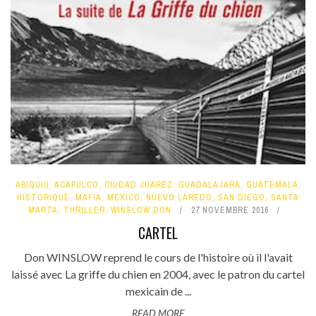
ABIQUIU
,
ACAPULCO
,
CIUDAD JUAREZ
,
GUADALAJARA
,
GUATEMALA
,
HISTORIQUE
,
MAFIA
,
MEXICO
,
NUEVO LAREDO
,
SAN DIEGO
,
SANTA
MARTA
,
THRILLER
,
WINSLOW DON
27 NOVEMBRE 2016
CARTEL
Don WINSLOW reprend le cours de l'histoire où il l'avait
laissé avec La griffe du chien en 2004, avec le patron du cartel
mexicain de ...
READ MORE