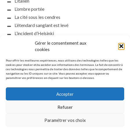
L’italien
L’ombre portée
La cité sous les cendres
L’étendard sanglant est levé
L’incident d’Helsinki
la petite fasciste
Gérer le consentement aux
cookies
Toutes les nuances de la nuit
Loch noir
Pour offrir les meilleures expériences, nous utilisons des technologies telles que les
cookies pour stocker et/ou accéder aux informations des terminaux. Le fait de consentir à
Que s’obscurcissent le soleil et la lumière
ces technologies nous permettra de traiter des données telles que le comportement de
Le silence
navigation ou les ID uniques sur ce site. Vous pouvez accepter, vous opposer ou
paramétrer vos préférences en cliquant sur les boutons ci-dessous.
La meute
Accepter
Refuser
MENTIONS LÉGALES
Paramétrer vos choix
© Copyright L'étoile polaire. All rights reserved.