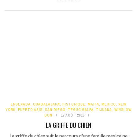
ENSENADA
,
GUADALAJARA
,
HISTORIQUE
,
MAFIA
,
MEXICO
,
NEW
YORK
,
PUERTO ASIS
,
SAN DIEGO
,
TEGUCIGALPA
,
TIJUANA
,
WINSLOW
DON
17 AOÛT 2013
LA GRIFFE DU CHIEN
La griffe du chien suit le parcours d'une famille mexicaine