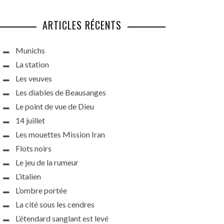
ARTICLES RÉCENTS
Munichs
La station
Les veuves
Les diables de Beausanges
Le point de vue de Dieu
14 juillet
Les mouettes Mission Iran
Flots noirs
Le jeu de la rumeur
L’italien
L’ombre portée
La cité sous les cendres
L’étendard sanglant est levé