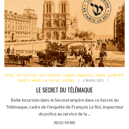
AUDE
,
DÉTECTIVE
,
HISTORIQUE
,
LANGE FRANÇOIS
,
PARIS
,
QUIMPER
,
SAINTE-ANNE-LA-PALUD
,
VIENNE
8 MARS 2021
LE SECRET DU TÉLÉMAQUE
Belle incursion dans le Second empire dans ce Secret du
Télémaque, cadre de l'enquête de François Le Roi, inspecteur
de police au service de la ...
READ MORE