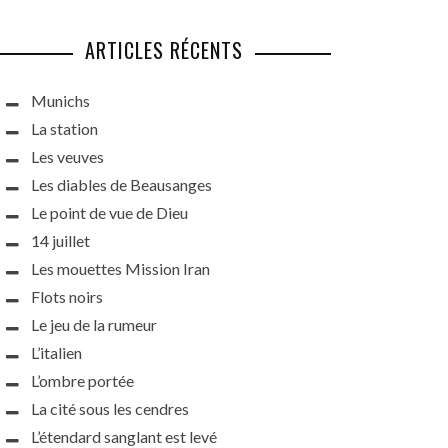
ARTICLES RÉCENTS
Munichs
La station
Les veuves
Les diables de Beausanges
Le point de vue de Dieu
14 juillet
Les mouettes Mission Iran
Flots noirs
Le jeu de la rumeur
L’italien
L’ombre portée
La cité sous les cendres
L’étendard sanglant est levé