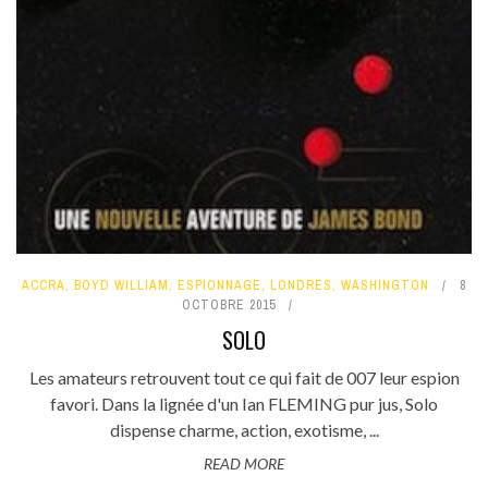
ACCRA
,
BOYD WILLIAM
,
ESPIONNAGE
,
LONDRES
,
WASHINGTON
8
OCTOBRE 2015
SOLO
Les amateurs retrouvent tout ce qui fait de 007 leur espion
favori. Dans la lignée d'un Ian FLEMING pur jus, Solo
dispense charme, action, exotisme, ...
READ MORE