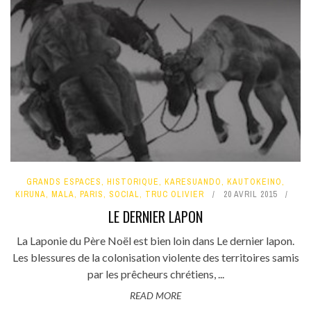
GRANDS ESPACES
,
HISTORIQUE
,
KARESUANDO
,
KAUTOKEINO
,
KIRUNA
,
MALA
,
PARIS
,
SOCIAL
,
TRUC OLIVIER
20 AVRIL 2015
LE DERNIER LAPON
La Laponie du Père Noël est bien loin dans Le dernier lapon.
Les blessures de la colonisation violente des territoires samis
par les prêcheurs chrétiens, ...
READ MORE