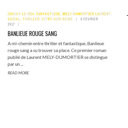
CHOISY-LE-ROI
,
FANTASTIQUE
,
MELY-DUMORTIER LAURENT
,
SOCIAL
,
THRILLER
,
VITRY-SUR-SEINE
8 FÉVRIER
2017
BANLIEUE ROUGE SANG
A mi-chemin entre thriller et fantastique, Banlieue
rouge sang a su trouver sa place. Ce premier roman
publié de Laurent MELY-DUMORTIER se distingue
par un ...
READ MORE