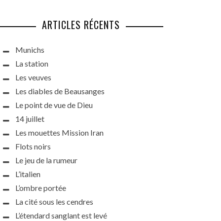
ARTICLES RÉCENTS
Munichs
La station
Les veuves
Les diables de Beausanges
Le point de vue de Dieu
14 juillet
Les mouettes Mission Iran
Flots noirs
Le jeu de la rumeur
L’italien
L’ombre portée
La cité sous les cendres
L’étendard sanglant est levé