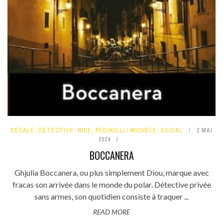
DÉCALÉ
,
DÉTECTIVE
,
NICE
,
PEDINIELLI MICHÈLE
,
SOCIAL
2 MAI
2024
BOCCANERA
Ghjulia Boccanera, ou plus simplement Diou, marque avec
fracas son arrivée dans le monde du polar. Détective privée
sans armes, son quotidien consiste à traquer ...
READ MORE