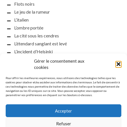
Flots noirs
Le jeu de la rumeur
L’italien
L’ombre portée
La cité sous les cendres
L’étendard sanglant est levé
L’incident d’Helsinki
la petite fasciste
Gérer le consentement aux
cookies
Toutes les nuances de la nuit
Loch noir
Pour offrir les meilleures expériences, nous utilisons des technologies telles que les
cookies pour stocker et/ou accéder aux informations des terminaux. Le fait de consentir à
Que s’obscurcissent le soleil et la lumière
ces technologies nous permettra de traiter des données telles que le comportement de
Le silence
navigation ou les ID uniques sur ce site. Vous pouvez accepter, vous opposer ou
paramétrer vos préférences en cliquant sur les boutons ci-dessous.
La meute
Accepter
Refuser