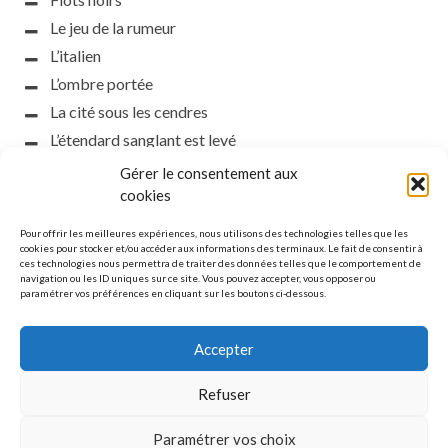
Le jeu de la rumeur
L’italien
L’ombre portée
La cité sous les cendres
L’étendard sanglant est levé
L’incident d’Helsinki
Gérer le consentement aux
cookies
la petite fasciste
Toutes les nuances de la nuit
Pour offrir les meilleures expériences, nous utilisons des technologies telles que les
cookies pour stocker et/ou accéder aux informations des terminaux. Le fait de consentir à
Loch noir
ces technologies nous permettra de traiter des données telles que le comportement de
Que s’obscurcissent le soleil et la lumière
navigation ou les ID uniques sur ce site. Vous pouvez accepter, vous opposer ou
paramétrer vos préférences en cliquant sur les boutons ci-dessous.
Le silence
Accepter
Refuser
MENTIONS LÉGALES
Paramétrer vos choix