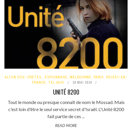
ALFON DOV
,
CRÉTEIL
,
ESPIONNAGE
,
MELBOURNE
,
PARIS
,
ROISSY-EN-
FRANCE
,
TEL AVIV
19 MAI 2019
UNITÉ 8200
Tout le monde ou presque connaît de nom le Mossad. Mais
c'est loin d'être le seul service secret d'Israël. L'Unité 8200
fait partie de ces ...
READ MORE