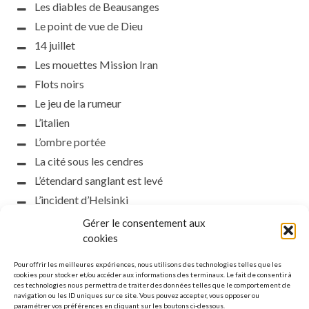
Les diables de Beausanges
Le point de vue de Dieu
14 juillet
Les mouettes Mission Iran
Flots noirs
Le jeu de la rumeur
L’italien
L’ombre portée
La cité sous les cendres
L’étendard sanglant est levé
L’incident d’Helsinki
la petite fasciste
Gérer le consentement aux
Toutes les nuances de la nuit
cookies
Loch noir
Pour offrir les meilleures expériences, nous utilisons des technologies telles que les
Que s’obscurcissent le soleil et la lumière
cookies pour stocker et/ou accéder aux informations des terminaux. Le fait de consentir à
ces technologies nous permettra de traiter des données telles que le comportement de
Le silence
navigation ou les ID uniques sur ce site. Vous pouvez accepter, vous opposer ou
paramétrer vos préférences en cliquant sur les boutons ci-dessous.