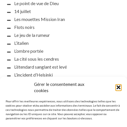
Le point de vue de Dieu
14 juillet
Les mouettes Mission Iran
Flots noirs
Le jeu de la rumeur
L’italien
L’ombre portée
La cité sous les cendres
L’étendard sanglant est levé
L’incident d’Helsinki
la petite fasciste
Gérer le consentement aux
Toutes les nuances de la nuit
cookies
Loch noir
Pour offrir les meilleures expériences, nous utilisons des technologies telles que les
Que s’obscurcissent le soleil et la lumière
cookies pour stocker et/ou accéder aux informations des terminaux. Le fait de consentir à
ces technologies nous permettra de traiter des données telles que le comportement de
Le silence
navigation ou les ID uniques sur ce site. Vous pouvez accepter, vous opposer ou
paramétrer vos préférences en cliquant sur les boutons ci-dessous.
La meute