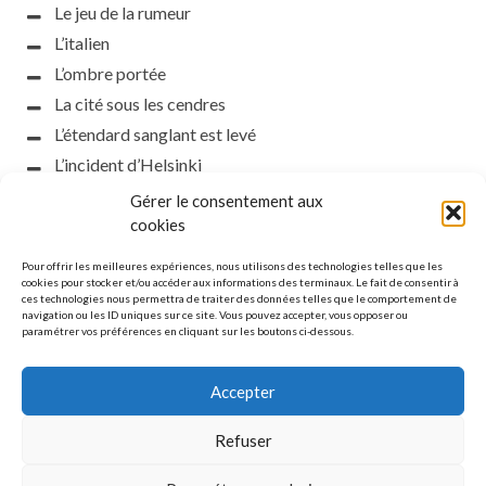
Le jeu de la rumeur
L’italien
L’ombre portée
La cité sous les cendres
L’étendard sanglant est levé
L’incident d’Helsinki
la petite fasciste
Gérer le consentement aux
Toutes les nuances de la nuit
cookies
Loch noir
Pour offrir les meilleures expériences, nous utilisons des technologies telles que les
Que s’obscurcissent le soleil et la lumière
cookies pour stocker et/ou accéder aux informations des terminaux. Le fait de consentir à
ces technologies nous permettra de traiter des données telles que le comportement de
Le silence
navigation ou les ID uniques sur ce site. Vous pouvez accepter, vous opposer ou
paramétrer vos préférences en cliquant sur les boutons ci-dessous.
La meute
Accepter
Refuser
MENTIONS LÉGALES