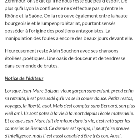
Zemmour, on se dit qu'il ne nous reste que peu d'espoir. De
plus qu'à Lyon la confluence ne s'effectue pas qu'entre le
Rhône et la Saône. On la retrouve également entre la haute
bourgeoisie et le lumpenprolétariat, pourtant sensés
posséder à l'origine des positions antagonistes. La
manipulation des foules a encore des beaux jours devant elle.
Heureusement reste Alain Souchon avec ses chansons
étoilées, poétiques. Une oasis de douceur et de tendresse
dans ce monde de brutes.
Notice de l'éditeur
Lorsque Jean-Marc Balzan, vieux garçon sans enfant, prend enfin
sa retraite, il est persuadé qu’il va se la couler douce. Petits restos,
voyages, la liberté, quoi. Mais c’est compter sans Bernard, son plus
vieil ami. Ils sont potes à la vie à la mort depuis l’école maternelle.
Et ce que Jean-Marc fait de mieux dans la vie, c’est rattraper les
conneries de Bernard. Ce dernier est sympa, il peut faire preuve
d’intelligence, mais il est aussi capable d’être très con. Aussi,