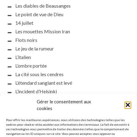
Les diables de Beausanges
Le point de vue de Dieu
14 juillet
Les mouettes Mission Iran
Flots noirs
Le jeu de la rumeur
L’italien
L’ombre portée
La cité sous les cendres
L’étendard sanglant est levé
L’incident d’Helsinki
la petite fasciste
Gérer le consentement aux
cookies
Toutes les nuances de la nuit
Loch noir
Pour offrir les meilleures expériences, nous utilisons des technologies telles que les
cookies pour stocker et/ou accéder aux informations des terminaux. Le fait de consentir à
Que s’obscurcissent le soleil et la lumière
ces technologies nous permettra de traiter des données telles que le comportement de
Le silence
navigation ou les ID uniques sur ce site. Vous pouvez accepter, vous opposer ou