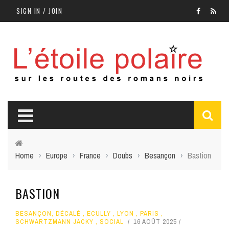
SIGN IN / JOIN
Home
›
Europe
›
France
›
Doubs
›
Besançon
›
Bastion
BASTION
BESANÇON
,
DÉCALÉ
,
ECULLY
,
LYON
,
PARIS
,
SCHWARTZMANN JACKY
,
SOCIAL
16 AOÛT 2025