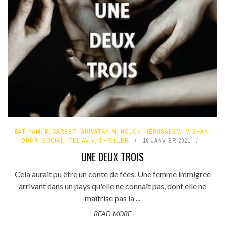
BAT YAM
,
BUCAREST
,
GUIVATAYIM
,
HOLON
,
JÉRUSALEM
,
MISHANI
DROR
,
SOCIAL
,
TEL AVIV
,
THRILLER
16 JANVIER 2021
UNE DEUX TROIS
Cela aurait pu être un conte de fées. Une femme immigrée
arrivant dans un pays qu'elle ne connaît pas, dont elle ne
maîtrise pas la ...
READ MORE