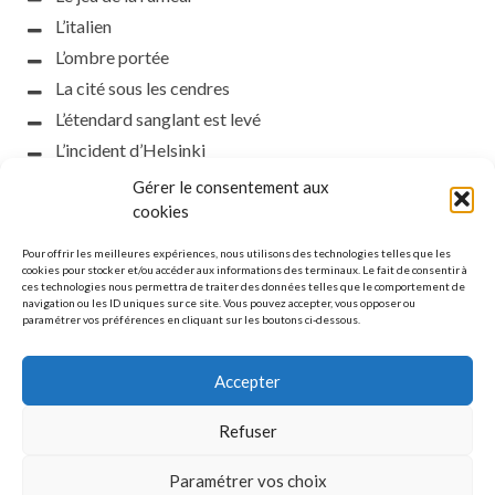
L’italien
L’ombre portée
La cité sous les cendres
L’étendard sanglant est levé
L’incident d’Helsinki
la petite fasciste
Gérer le consentement aux
Toutes les nuances de la nuit
cookies
Loch noir
Pour offrir les meilleures expériences, nous utilisons des technologies telles que les
Que s’obscurcissent le soleil et la lumière
cookies pour stocker et/ou accéder aux informations des terminaux. Le fait de consentir à
ces technologies nous permettra de traiter des données telles que le comportement de
Le silence
navigation ou les ID uniques sur ce site. Vous pouvez accepter, vous opposer ou
paramétrer vos préférences en cliquant sur les boutons ci-dessous.
La meute
Accepter
Refuser
MENTIONS LÉGALES
Paramétrer vos choix