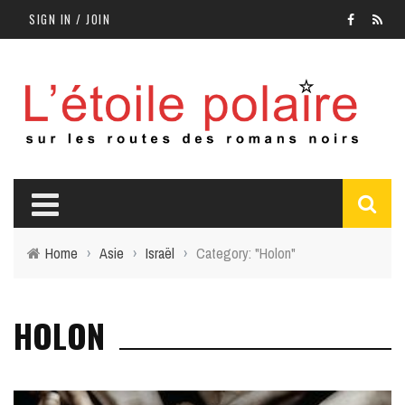
SIGN IN / JOIN
Home
›
Asie
›
Israël
›
Category: "Holon"
HOLON