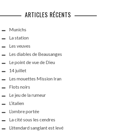
ARTICLES RÉCENTS
Munichs
La station
Les veuves
Les diables de Beausanges
Le point de vue de Dieu
14 juillet
Les mouettes Mission Iran
Flots noirs
Le jeu de la rumeur
L’italien
L’ombre portée
La cité sous les cendres
L’étendard sanglant est levé