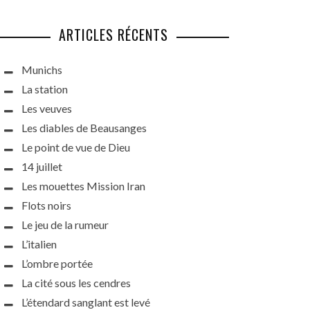
ARTICLES RÉCENTS
Munichs
La station
Les veuves
Les diables de Beausanges
Le point de vue de Dieu
14 juillet
Les mouettes Mission Iran
Flots noirs
Le jeu de la rumeur
L’italien
L’ombre portée
La cité sous les cendres
L’étendard sanglant est levé