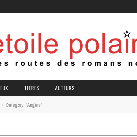
IEUX
TITRES
AUTEURS
›
Category: "Angers"