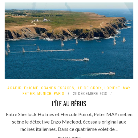
AGADIR
,
ENIGME
,
GRANDS ESPACES
,
ILE DE GROIX
,
LORIENT
,
MAY
PETER
,
MUNICH
,
PARIS
26 DÉCEMBRE 2018
L'ÎLE AU RÉBUS
Entre Sherlock Holmes et Hercule Poirot, Peter MAY met en
scène le détective Enzo Macleod, écossais original aux
racines italiennes. Dans ce quatrième volet de ...