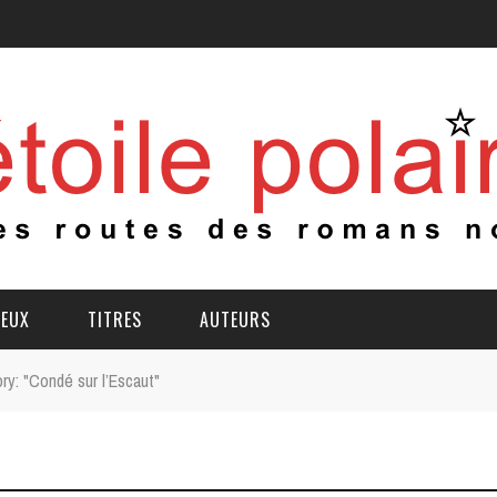
IEUX
TITRES
AUTEURS
y: "Condé sur l’Escaut"