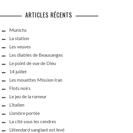
ARTICLES RÉCENTS
Munichs
La station
Les veuves
Les diables de Beausanges
Le point de vue de Dieu
14 juillet
Les mouettes Mission Iran
Flots noirs
Le jeu de la rumeur
L’italien
L’ombre portée
La cité sous les cendres
L’étendard sanglant est levé