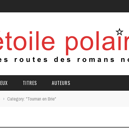
IEUX
TITRES
AUTEURS
e
›
Category: "Tournan en Brie"