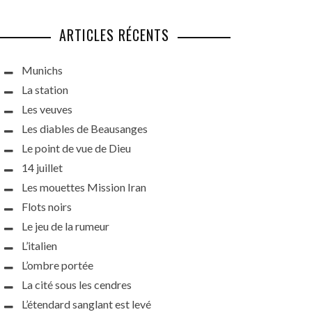
ARTICLES RÉCENTS
Munichs
La station
Les veuves
Les diables de Beausanges
Le point de vue de Dieu
14 juillet
Les mouettes Mission Iran
Flots noirs
Le jeu de la rumeur
L’italien
L’ombre portée
La cité sous les cendres
L’étendard sanglant est levé