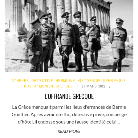
ATHÈNES
,
DÉTECTIVE
,
HERMIONE
,
HISTORIQUE
,
KERR PHILIP
,
KOSTA
,
MUNICH
,
SPETSES
17 MARS 2022
L'OFFRANDE GRECQUE
La Grèce manquait parmi les lieux d'errances de Bernie
Gunther. Après avoir été flic, détective privé, concierge
d'hôtel, il endosse sous une fausse identité celui ...
READ MORE