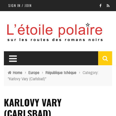
SIGN IN / JOIN
Home
›
Europe
›
République tchèque
›
Category:
"Karlovy Vary (Carlsbad)"
KARLOVY VARY
(CARLSBAD)