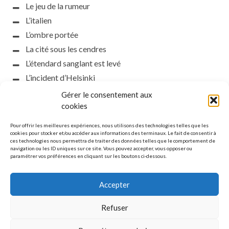
Le jeu de la rumeur
L’italien
L’ombre portée
La cité sous les cendres
L’étendard sanglant est levé
L’incident d’Helsinki
la petite fasciste
Gérer le consentement aux
Toutes les nuances de la nuit
cookies
Loch noir
Pour offrir les meilleures expériences, nous utilisons des technologies telles que les
Que s’obscurcissent le soleil et la lumière
cookies pour stocker et/ou accéder aux informations des terminaux. Le fait de consentir à
ces technologies nous permettra de traiter des données telles que le comportement de
Le silence
navigation ou les ID uniques sur ce site. Vous pouvez accepter, vous opposer ou
paramétrer vos préférences en cliquant sur les boutons ci-dessous.
La meute
Accepter
Refuser
MENTIONS LÉGALES