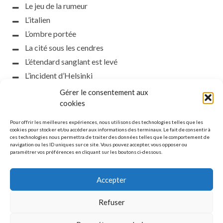
Le jeu de la rumeur
L’italien
L’ombre portée
La cité sous les cendres
L’étendard sanglant est levé
L’incident d’Helsinki
la petite fasciste
Gérer le consentement aux
Toutes les nuances de la nuit
cookies
Loch noir
Pour offrir les meilleures expériences, nous utilisons des technologies telles que les
Que s’obscurcissent le soleil et la lumière
cookies pour stocker et/ou accéder aux informations des terminaux. Le fait de consentir à
ces technologies nous permettra de traiter des données telles que le comportement de
Le silence
navigation ou les ID uniques sur ce site. Vous pouvez accepter, vous opposer ou
paramétrer vos préférences en cliquant sur les boutons ci-dessous.
La meute
Accepter
Refuser
MENTIONS LÉGALES