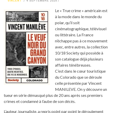
VINCENT
4 SEPTEMBRE 2025
Le « True crime » américain est
à la mode dans le monde du
polar, qu’il soit
cinématographique, télévisuel
ou littéraire. La France
n’échappe pas à ce mouvement
avec, entre autres, la collection
10/18 Society qui possède à
son catalogue déjà plusieurs
affaires ténébreuses.
C’est dans le cœur touristique
du Colorado que se déroule
celle présentée par Vincent
MANILEVE. On y découvre un
tueur en série démasqué plus de 20 ans après ses premiers
crimes et condamné à l’aube de son décès.
L’auteur, journaliste, a repris point par point le déroulement