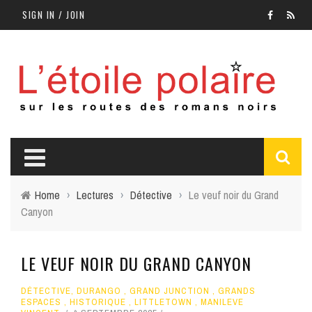
SIGN IN / JOIN
Home
›
Lectures
›
Détective
›
Le veuf noir du Grand
Canyon
LE VEUF NOIR DU GRAND CANYON
DÉTECTIVE
,
DURANGO
,
GRAND JUNCTION
,
GRANDS
ESPACES
,
HISTORIQUE
,
LITTLETOWN
,
MANILEVE