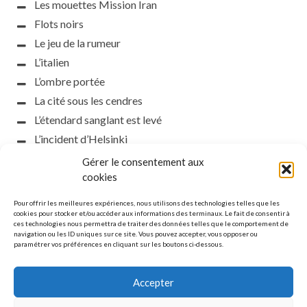
Les mouettes Mission Iran
Flots noirs
Le jeu de la rumeur
L’italien
L’ombre portée
La cité sous les cendres
L’étendard sanglant est levé
L’incident d’Helsinki
la petite fasciste
Gérer le consentement aux
cookies
Toutes les nuances de la nuit
Loch noir
Pour offrir les meilleures expériences, nous utilisons des technologies telles que les
cookies pour stocker et/ou accéder aux informations des terminaux. Le fait de consentir à
Que s’obscurcissent le soleil et la lumière
ces technologies nous permettra de traiter des données telles que le comportement de
Le silence
navigation ou les ID uniques sur ce site. Vous pouvez accepter, vous opposer ou
paramétrer vos préférences en cliquant sur les boutons ci-dessous.
La meute
Accepter