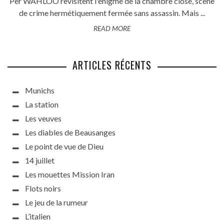
Per WAHLOO revisitent l'énigme de la chambre close, scène
de crime hermétiquement fermée sans assassin. Mais ...
READ MORE
ARTICLES RÉCENTS
Munichs
La station
Les veuves
Les diables de Beausanges
Le point de vue de Dieu
14 juillet
Les mouettes Mission Iran
Flots noirs
Le jeu de la rumeur
L’italien