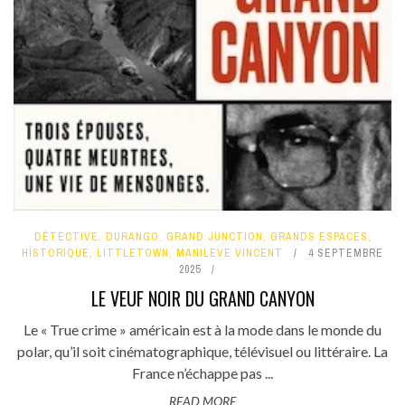
DÉTECTIVE
,
DURANGO
,
GRAND JUNCTION
,
GRANDS ESPACES
,
HISTORIQUE
,
LITTLETOWN
,
MANILEVE VINCENT
4 SEPTEMBRE
2025
LE VEUF NOIR DU GRAND CANYON
Le « True crime » américain est à la mode dans le monde du
polar, qu’il soit cinématographique, télévisuel ou littéraire. La
France n’échappe pas ...
READ MORE