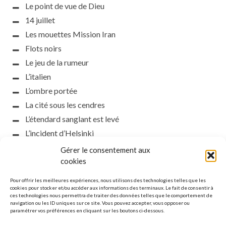
Le point de vue de Dieu
14 juillet
Les mouettes Mission Iran
Flots noirs
Le jeu de la rumeur
L’italien
L’ombre portée
La cité sous les cendres
L’étendard sanglant est levé
L’incident d’Helsinki
la petite fasciste
Gérer le consentement aux
Toutes les nuances de la nuit
cookies
Loch noir
Pour offrir les meilleures expériences, nous utilisons des technologies telles que les
Que s’obscurcissent le soleil et la lumière
cookies pour stocker et/ou accéder aux informations des terminaux. Le fait de consentir à
ces technologies nous permettra de traiter des données telles que le comportement de
Le silence
navigation ou les ID uniques sur ce site. Vous pouvez accepter, vous opposer ou
paramétrer vos préférences en cliquant sur les boutons ci-dessous.
La meute