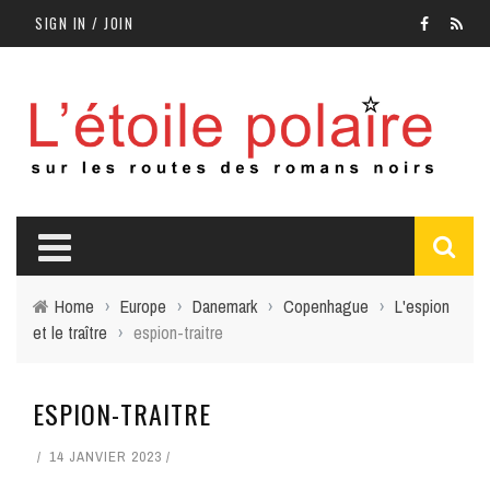
SIGN IN / JOIN
Home
›
Europe
›
Danemark
›
Copenhague
›
L'espion
et le traître
›
espion-traitre
ESPION-TRAITRE
14 JANVIER 2023