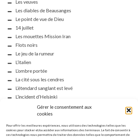
Les veuves
Les diables de Beausanges
Le point de vue de Dieu
14 juillet
Les mouettes Mission Iran
Flots noirs
Le jeu de la rumeur
L’italien
L’ombre portée
La cité sous les cendres
L’étendard sanglant est levé
L’incident d’Helsinki
la petite fasciste
Gérer le consentement aux
Toutes les nuances de la nuit
cookies
Loch noir
Pour offrir les meilleures expériences, nous utilisons des technologies telles que les
Que s’obscurcissent le soleil et la lumière
cookies pour stocker et/ou accéder aux informations des terminaux. Le fait de consentir à
ces technologies nous permettra de traiter des données telles que le comportement de