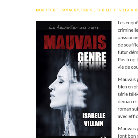
MONTFORT L'AMAURY
,
PARIS
,
THRILLER
,
VILLAIN 
Les enquê
criminell
passionnel
de souffl
futur démé
Pas trop l
vie de c
Mauvais g
bien en p
série tél
démarrer 
roman suiv
avec effic
Mauvais ge
font bon 