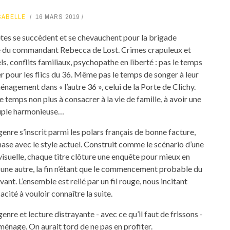
ISABELLE
16 MARS 2019
tes se succèdent et se chevauchent pour la brigade
e du commandant Rebecca de Lost. Crimes crapuleux et
s, conflits familiaux, psychopathe en liberté : pas le temps
er pour les flics du 36. Même pas le temps de songer à leur
nagement dans « l’autre 36 », celui de la Porte de Clichy.
e temps non plus à consacrer à la vie de famille, à avoir une
ouple harmonieuse…
enre s’inscrit parmi les polars français de bonne facture,
hase avec le style actuel. Construit comme le scénario d’une
évisuelle, chaque titre clôture une enquête pour mieux en
une autre, la fin n’étant que le commencement probable du
ant. L’ensemble est relié par un fil rouge, nous incitant
acité à vouloir connaître la suite.
nre et lecture distrayante - avec ce qu’il faut de frissons -
ménage. On aurait tord de ne pas en profiter.