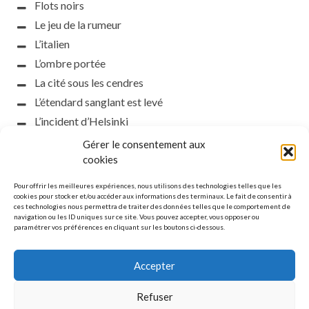
Flots noirs
Le jeu de la rumeur
L’italien
L’ombre portée
La cité sous les cendres
L’étendard sanglant est levé
L’incident d’Helsinki
la petite fasciste
Gérer le consentement aux
Toutes les nuances de la nuit
cookies
Loch noir
Pour offrir les meilleures expériences, nous utilisons des technologies telles que les
Que s’obscurcissent le soleil et la lumière
cookies pour stocker et/ou accéder aux informations des terminaux. Le fait de consentir à
ces technologies nous permettra de traiter des données telles que le comportement de
Le silence
navigation ou les ID uniques sur ce site. Vous pouvez accepter, vous opposer ou
paramétrer vos préférences en cliquant sur les boutons ci-dessous.
La meute
Accepter
Refuser