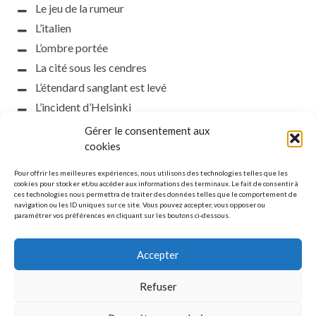
Le jeu de la rumeur
L’italien
L’ombre portée
La cité sous les cendres
L’étendard sanglant est levé
L’incident d’Helsinki
la petite fasciste
Gérer le consentement aux
Toutes les nuances de la nuit
cookies
Loch noir
Pour offrir les meilleures expériences, nous utilisons des technologies telles que les
Que s’obscurcissent le soleil et la lumière
cookies pour stocker et/ou accéder aux informations des terminaux. Le fait de consentir à
ces technologies nous permettra de traiter des données telles que le comportement de
Le silence
navigation ou les ID uniques sur ce site. Vous pouvez accepter, vous opposer ou
paramétrer vos préférences en cliquant sur les boutons ci-dessous.
La meute
Accepter
Refuser
MENTIONS LÉGALES