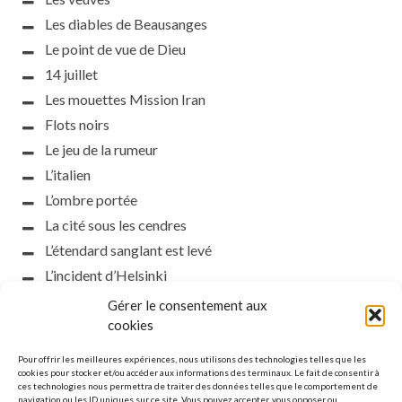
Les diables de Beausanges
Le point de vue de Dieu
14 juillet
Les mouettes Mission Iran
Flots noirs
Le jeu de la rumeur
L’italien
L’ombre portée
La cité sous les cendres
L’étendard sanglant est levé
L’incident d’Helsinki
la petite fasciste
Gérer le consentement aux
cookies
Toutes les nuances de la nuit
Loch noir
Pour offrir les meilleures expériences, nous utilisons des technologies telles que les
cookies pour stocker et/ou accéder aux informations des terminaux. Le fait de consentir à
Que s’obscurcissent le soleil et la lumière
ces technologies nous permettra de traiter des données telles que le comportement de
Le silence
navigation ou les ID uniques sur ce site. Vous pouvez accepter, vous opposer ou