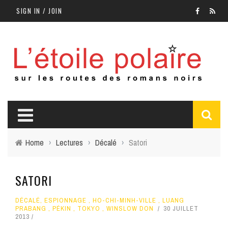
SIGN IN / JOIN
Home
›
Lectures
›
Décalé
›
Satori
SATORI
DÉCALÉ
,
ESPIONNAGE
,
HO-CHI-MINH-VILLE
,
LUANG
PRABANG
,
PÉKIN
,
TOKYO
,
WINSLOW DON
30 JUILLET
2013