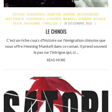
FUZHOU
,
GUANGZHOU (CANTON)
,
HARARE
,
HELSINGBORG
,
HISTORIQUE
,
HUDIKSVALL
,
LONDRES
,
MANKELL HENNING
,
NEVADA
,
PÉKIN
,
SACHOMBE
,
THRILLER
30 DÉCEMBRE 2013
LE CHINOIS
C'est un riche cours d'histoire sur l'émigration chinoise que
nous offre Henning Mankell dans ce roman. Il prend souvent
le pas sur l'intrigue qui, si ...
READ MORE