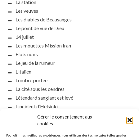
La station
Les veuves
Les diables de Beausanges
Le point de vue de Dieu
14 juillet
Les mouettes Mission Iran
Flots noirs
Le jeu de la rumeur
L’italien
L’ombre portée
La cité sous les cendres
L’étendard sanglant est levé
L’incident d’Helsinki
la petite fasciste
Gérer le consentement aux
Toutes les nuances de la nuit
cookies
Loch noir
Pour offrir les meilleures expériences, nous utilisons des technologies telles que les