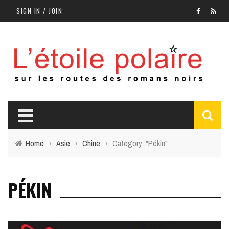
SIGN IN / JOIN
Home
›
Asie
›
Chine
›
Category: "Pékin"
PÉKIN