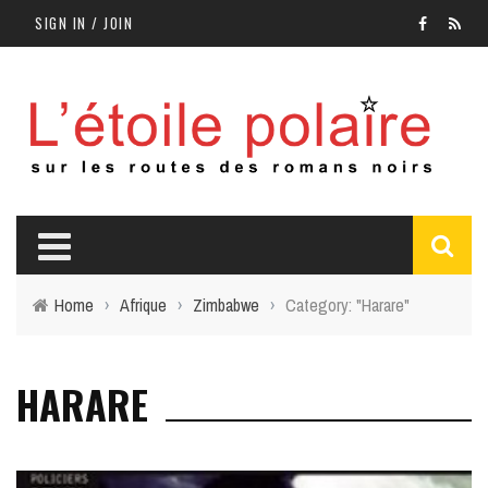
SIGN IN / JOIN
Home
›
Afrique
›
Zimbabwe
›
Category: "Harare"
HARARE