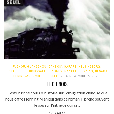
FUZHOU
,
GUANGZHOU (CANTON)
,
HARARE
,
HELSINGBORG
,
HISTORIQUE
,
HUDIKSVALL
,
LONDRES
,
MANKELL HENNING
,
NEVADA
,
PÉKIN
,
SACHOMBE
,
THRILLER
30 DÉCEMBRE 2013
LE CHINOIS
C'est un riche cours d'histoire sur l'émigration chinoise que
nous offre Henning Mankell dans ce roman. Il prend souvent
le pas sur l'intrigue qui, si ...
READ MORE