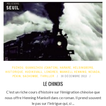
FUZHOU
,
GUANGZHOU (CANTON)
,
HARARE
,
HELSINGBORG
,
HISTORIQUE
,
HUDIKSVALL
,
LONDRES
,
MANKELL HENNING
,
NEVADA
,
PÉKIN
,
SACHOMBE
,
THRILLER
30 DÉCEMBRE 2013
LE CHINOIS
C'est un riche cours d'histoire sur l'émigration chinoise que
nous offre Henning Mankell dans ce roman. Il prend souvent
le pas sur l'intrigue qui, si ...