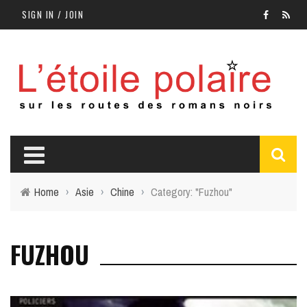
SIGN IN / JOIN
Home
›
Asie
›
Chine
›
Category: "Fuzhou"
FUZHOU