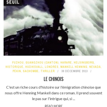
FUZHOU
,
GUANGZHOU (CANTON)
,
HARARE
,
HELSINGBORG
,
HISTORIQUE
,
HUDIKSVALL
,
LONDRES
,
MANKELL HENNING
,
NEVADA
,
PÉKIN
,
SACHOMBE
,
THRILLER
30 DÉCEMBRE 2013
LE CHINOIS
C'est un riche cours d'histoire sur l'émigration chinoise que
nous offre Henning Mankell dans ce roman. Il prend souvent
le pas sur l'intrigue qui, si ...
READ MORE