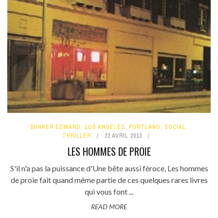
BUNKER EDWARD
,
LOS ANGELES
,
PORTLAND
,
SOCIAL
,
THRILLER
22 AVRIL 2013
LES HOMMES DE PROIE
S'il n'a pas la puissance d'Une bête aussi féroce, Les hommes
de proie fait quand même partie de ces quelques rares livres
qui vous font ...
READ MORE