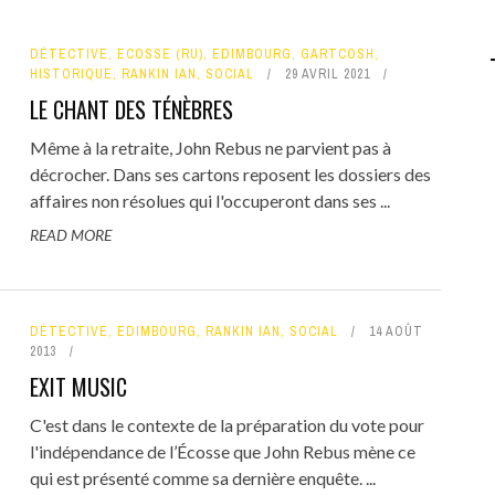
DÉTECTIVE
,
ECOSSE (RU)
,
EDIMBOURG
,
GARTCOSH
,
HISTORIQUE
,
RANKIN IAN
,
SOCIAL
29 AVRIL 2021
LE CHANT DES TÉNÈBRES
Même à la retraite, John Rebus ne parvient pas à
décrocher. Dans ses cartons reposent les dossiers des
affaires non résolues qui l'occuperont dans ses ...
READ MORE
DÉTECTIVE
,
EDIMBOURG
,
RANKIN IAN
,
SOCIAL
14 AOÛT
2013
EXIT MUSIC
C'est dans le contexte de la préparation du vote pour
l'indépendance de l’Écosse que John Rebus mène ce
qui est présenté comme sa dernière enquête. ...