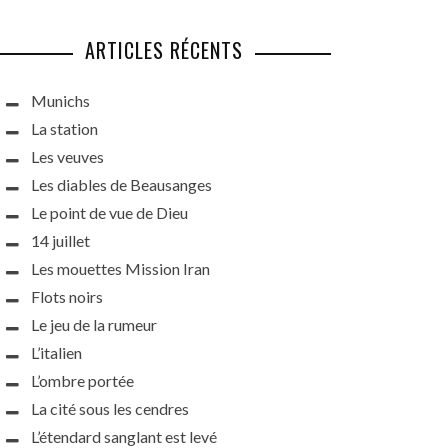
ARTICLES RÉCENTS
Munichs
La station
Les veuves
Les diables de Beausanges
Le point de vue de Dieu
14 juillet
Les mouettes Mission Iran
Flots noirs
Le jeu de la rumeur
L’italien
L’ombre portée
La cité sous les cendres
L’étendard sanglant est levé