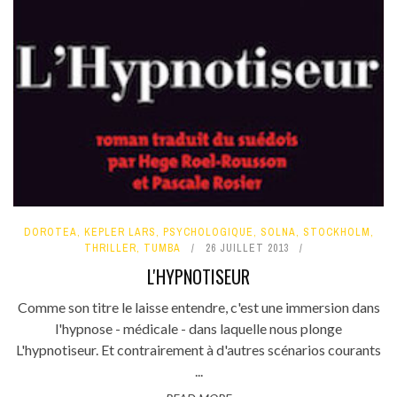
DOROTEA
,
KEPLER LARS
,
PSYCHOLOGIQUE
,
SOLNA
,
STOCKHOLM
,
THRILLER
,
TUMBA
26 JUILLET 2013
L'HYPNOTISEUR
Comme son titre le laisse entendre, c'est une immersion dans
l'hypnose - médicale - dans laquelle nous plonge
L'hypnotiseur. Et contrairement à d'autres scénarios courants
...