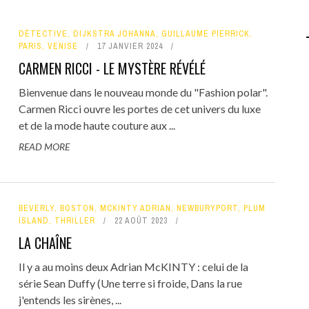
DÉTECTIVE
,
DIJKSTRA JOHANNA
,
GUILLAUME PIERRICK
,
PARIS
,
VENISE
17 JANVIER 2024
CARMEN RICCI - LE MYSTÈRE RÉVÉLÉ
Bienvenue dans le nouveau monde du "Fashion polar".
Carmen Ricci ouvre les portes de cet univers du luxe
et de la mode haute couture aux ...
READ MORE
BEVERLY
,
BOSTON
,
MCKINTY ADRIAN
,
NEWBURYPORT
,
PLUM
ISLAND
,
THRILLER
22 AOÛT 2023
LA CHAÎNE
Il y a au moins deux Adrian McKINTY : celui de la
série Sean Duffy (Une terre si froide, Dans la rue
j'entends les sirènes, ...