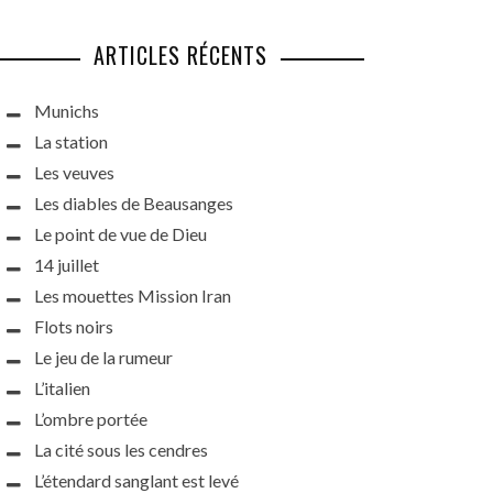
ARTICLES RÉCENTS
Munichs
La station
Les veuves
Les diables de Beausanges
Le point de vue de Dieu
14 juillet
Les mouettes Mission Iran
Flots noirs
Le jeu de la rumeur
L’italien
L’ombre portée
La cité sous les cendres
L’étendard sanglant est levé