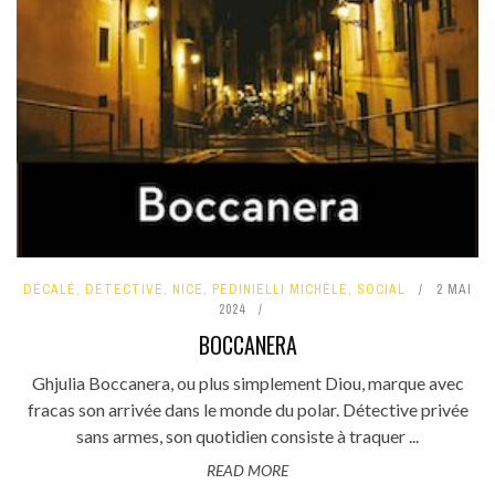
DÉCALÉ
,
DÉTECTIVE
,
NICE
,
PEDINIELLI MICHÈLE
,
SOCIAL
2 MAI
2024
BOCCANERA
Ghjulia Boccanera, ou plus simplement Diou, marque avec
fracas son arrivée dans le monde du polar. Détective privée
sans armes, son quotidien consiste à traquer ...
READ MORE