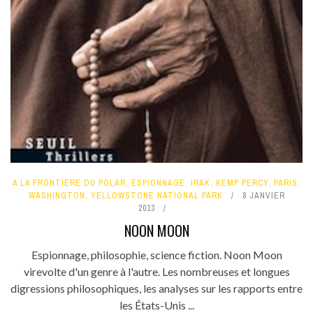
A LA FRONTIÈRE DU POLAR
,
ESPIONNAGE
,
IRAK
,
KEMP PERCY
,
PARIS
,
WASHINGTON
,
YELLOWSTONE NATIONAL PARK
8 JANVIER
2013
NOON MOON
Espionnage, philosophie, science fiction. Noon Moon
virevolte d'un genre à l'autre. Les nombreuses et longues
digressions philosophiques, les analyses sur les rapports entre
les États-Unis ...