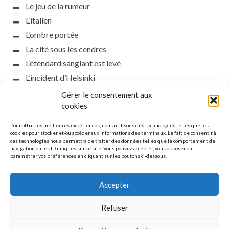
Le jeu de la rumeur
L’italien
L’ombre portée
La cité sous les cendres
L’étendard sanglant est levé
L’incident d’Helsinki
la petite fasciste
Gérer le consentement aux
Toutes les nuances de la nuit
cookies
Loch noir
Pour offrir les meilleures expériences, nous utilisons des technologies telles que les
Que s’obscurcissent le soleil et la lumière
cookies pour stocker et/ou accéder aux informations des terminaux. Le fait de consentir à
ces technologies nous permettra de traiter des données telles que le comportement de
Le silence
navigation ou les ID uniques sur ce site. Vous pouvez accepter, vous opposer ou
paramétrer vos préférences en cliquant sur les boutons ci-dessous.
La meute
Accepter
Refuser
MENTIONS LÉGALES